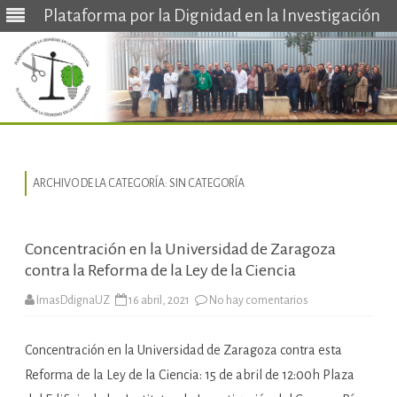
Plataforma por la Dignidad en la Investigación
Saltar
al
contenido
ARCHIVO DE LA CATEGORÍA:
SIN CATEGORÍA
Concentración en la Universidad de Zaragoza
contra la Reforma de la Ley de la Ciencia
e
ImasDdignaUZ
16 abril, 2021
No hay comentarios
n
C
o
Concentración en la Universidad de Zaragoza contra esta
n
c
Reforma de la Ley de la Ciencia: 15 de abril de 12:00h Plaza
e
n