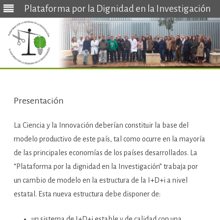
Plataforma por la Dignidad en la Investigación
Saltar
al
contenido
Presentación
La Ciencia y la Innovación deberían constituir la base del
modelo productivo de este país, tal como ocurre en la mayoría
de las principales economías de los países desarrollados. La
“Plataforma por la dignidad en la Investigación” trabaja por
un cambio de modelo en la estructura de la I+D+i a nivel
estatal. Esta nueva estructura debe disponer de:
un sistema de I+D+i estable y de calidad con una