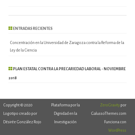
ENTRADAS RECIENTES
Concentración en la Universidad de Zaragoza contra la Reforma de la
Ley de la Ciencia
PLAN ESTATAL CONTRA LA PRECARIEDAD LABORAL - NOVIEMBRE
2018
Copyright © 2020
Plataforma por la
ZeroGravity
por
Logotipo creado por
Dignidad en la
GalussoThemes.com
Désirée González Rojo
Investigación
Funciona con
WordPress